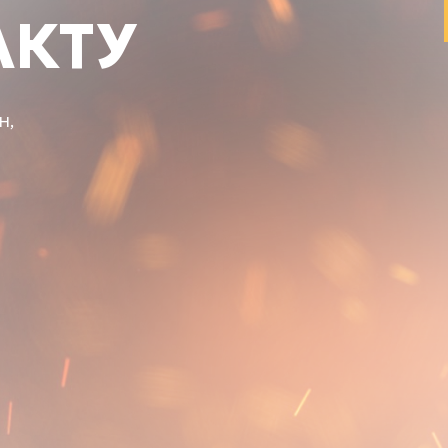
АКТУ
н,