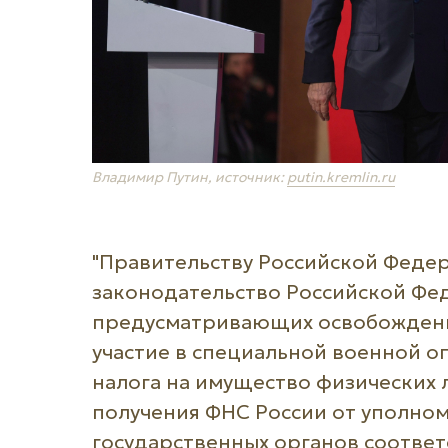
Владимир Путин, источник:
putin.kremlin.ru
"Правительству Российской Федер
законодательство Российской Фед
предусматривающих освобожден
участие в специальной военной оп
налога на имущество физических 
получения ФНС России от уполно
государственных органов соотве