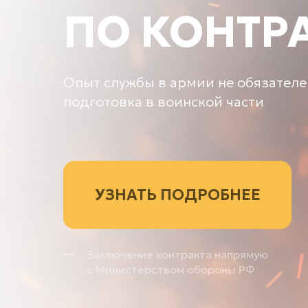
ПО КОНТР
Опыт службы в армии не обязателе
подготовка в воинской части
УЗНАТЬ ПОДРОБНЕЕ
Заключение контракта напрямую
с Министерством обороны РФ