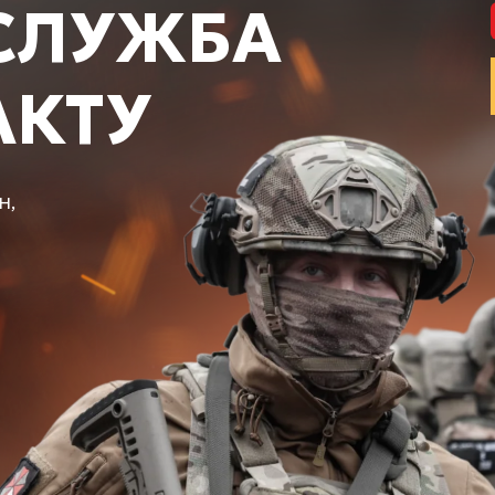
СЛУЖБА
АКТУ
н,