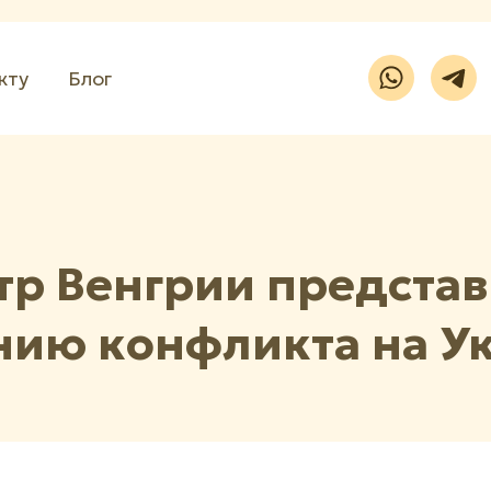
кту
Блог
р Венгрии представ
нию конфликта на У