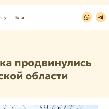
кту
Блог
ска продвинулись
ской области