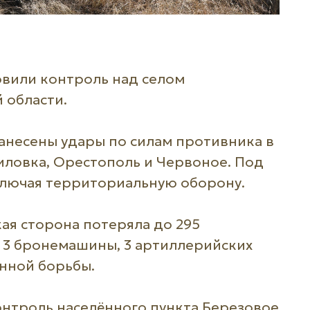
овили контроль над селом
 области.
анесены удары по силам противника в
иловка, Орестополь и Червоное. Под
ключая территориальную оборону.
кая сторона потеряла до 295
 3 бронемашины, 3 артиллерийских
нной борьбы.
онтроль населённого пункта Березовое