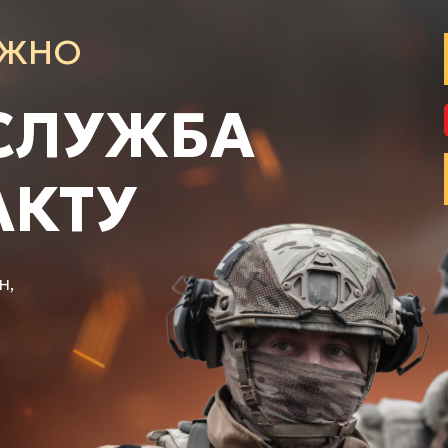
АЖНО
СЛУЖБА
АКТУ
н,