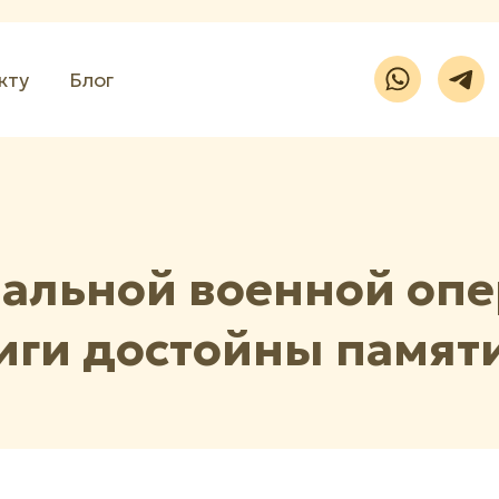
кту
Блог
альной военной опе
виги достойны памят